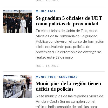
JUNIO 16, 2025
J
U
N
I
MUNICIPIOS
O
Se gradúan 5 oficiales de UDT
1
6
como policías de proximidad
,
2
En el municipio de Unión de Tula, cinco
0
oficiales de la Comisaría de Seguridad
2
5
Pública concluyeron el curso de formación
inicial equivalente para policías de
proximidad. La ceremonia de entrega se
realizó este 12 de junio.
JUNIO 12, 2024
J
U
N
I
MUNICIPIOS
/
SEGURIDAD
O
Municipios de la región tienen
2
6
déficit de policías
,
2
Siete municipios de las regiones Sierra de
0
Amula y Costa Sur no cumplen con el
2
4
mínimo indispensable de policías para