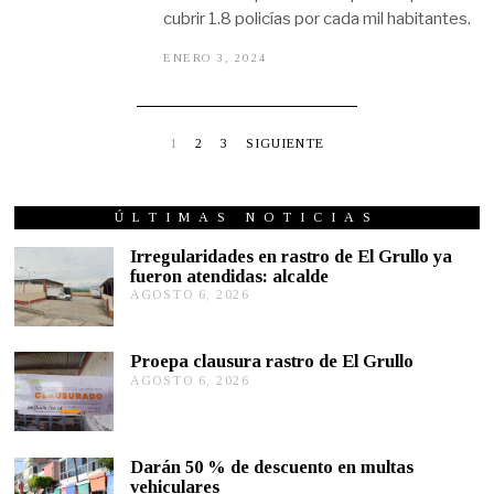
cubrir 1.8 policías por cada mil habitantes.
ENERO 3, 2024
E
N
E
R
O
3
1
2
3
SIGUIENTE
,
2
0
2
ÚLTIMAS NOTICIAS
4
Irregularidades en rastro de El Grullo ya
fueron atendidas: alcalde
AGOSTO 6, 2026
A
G
O
S
Proepa clausura rastro de El Grullo
T
AGOSTO 6, 2026
A
O
G
6
O
,
S
2
T
0
Darán 50 % de descuento en multas
O
2
vehiculares
6
6