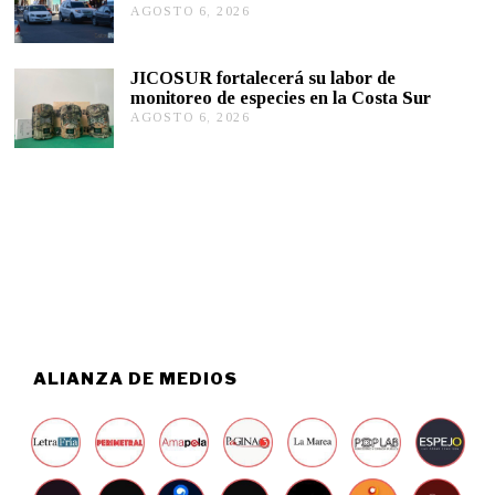
,
AGOSTO 6, 2026
A
2
G
0
O
2
S
JICOSUR fortalecerá su labor de
6
T
monitoreo de especies en la Costa Sur
O
AGOSTO 6, 2026
A
5
G
,
O
2
S
0
T
2
O
6
5
,
2
0
2
6
ALIANZA DE MEDIOS