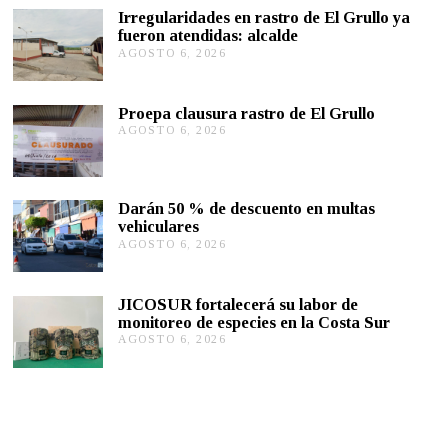
R
Irregularidades en rastro de El Grullo ya
O
fueron atendidas: alcalde
2
AGOSTO 6, 2026
A
1
G
,
2
O
0
S
Proepa clausura rastro de El Grullo
2
T
3
AGOSTO 6, 2026
A
O
G
6
O
,
S
2
T
0
Darán 50 % de descuento en multas
O
2
vehiculares
6
6
,
AGOSTO 6, 2026
A
2
G
0
O
2
S
JICOSUR fortalecerá su labor de
6
T
monitoreo de especies en la Costa Sur
O
AGOSTO 6, 2026
A
5
G
,
O
2
S
0
T
2
O
6
5