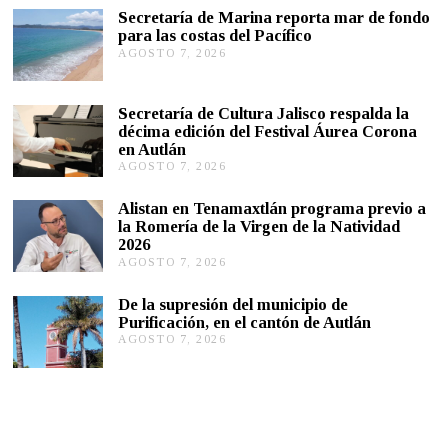
R
Secretaría de Marina reporta mar de fondo
E
para las costas del Pacífico
2
AGOSTO 7, 2026
A
0
G
,
2
O
0
S
Secretaría de Cultura Jalisco respalda la
2
T
décima edición del Festival Áurea Corona
1
O
en Autlán
7
,
AGOSTO 7, 2026
A
2
G
0
O
Alistan en Tenamaxtlán programa previo a
2
S
la Romería de la Virgen de la Natividad
6
T
2026
O
AGOSTO 7, 2026
A
7
G
,
O
2
De la supresión del municipio de
S
0
Purificación, en el cantón de Autlán
T
2
AGOSTO 7, 2026
A
O
6
G
6
O
,
S
2
T
0
O
2
6
6