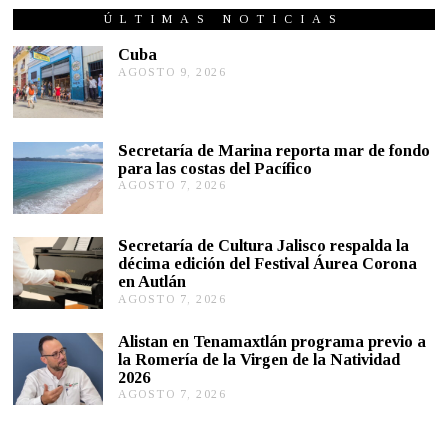
R
Z
ÚLTIMAS NOTICIAS
O
1
Cuba
9
AGOSTO 9, 2026
A
,
G
2
O
0
S
2
T
1
Secretaría de Marina reporta mar de fondo
O
para las costas del Pacífico
9
,
AGOSTO 7, 2026
A
2
G
0
O
2
S
Secretaría de Cultura Jalisco respalda la
6
T
décima edición del Festival Áurea Corona
O
en Autlán
7
,
AGOSTO 7, 2026
A
2
G
0
O
Alistan en Tenamaxtlán programa previo a
2
S
la Romería de la Virgen de la Natividad
6
T
2026
O
AGOSTO 7, 2026
A
7
G
,
O
2
S
0