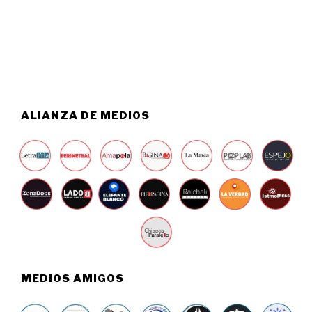
T
2
O
6
6
,
2
0
2
6
ALIANZA DE MEDIOS
MEDIOS AMIGOS