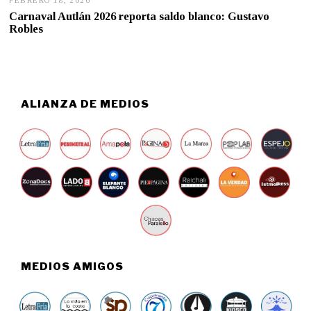
FEBRERO 18, 2026
F
E
Carnaval Autlán 2026 reporta saldo blanco: Gustavo
B
Robles
R
E
R
O
1
8
,
ALIANZA DE MEDIOS
2
0
2
6
MEDIOS AMIGOS