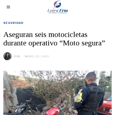
SEGURIDAD
Aseguran seis motocicletas
durante operativo “Moto segura”
POR
MAYO 25, 2020
M
A
Y
O
2
5
,
2
0
2
0