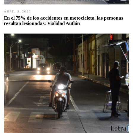
ABRIL 3, 2026
A
B
En el 75% de los accidentes en motocicleta, las personas
R
resultan lesionadas: Vialidad Autlán
I
L
3
,
2
0
2
6