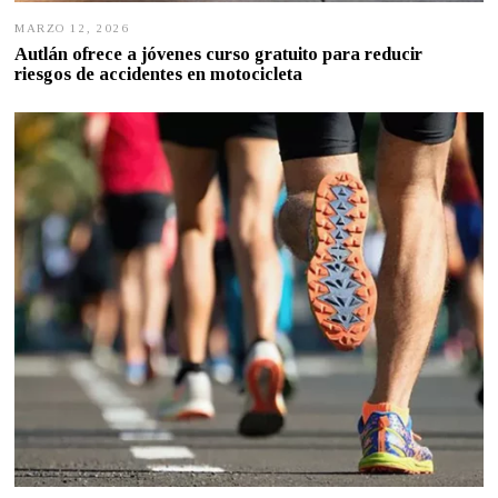
MARZO 12, 2026
M
A
Autlán ofrece a jóvenes curso gratuito para reducir
R
riesgos de accidentes en motocicleta
Z
O
1
1
,
2
0
2
6