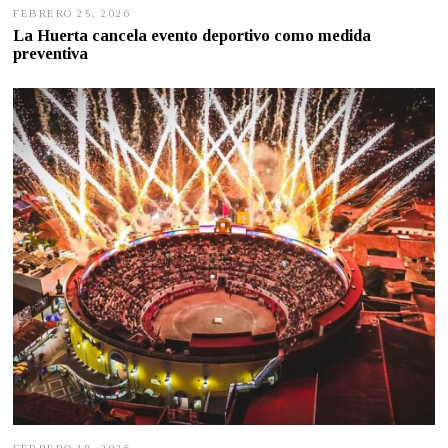
FEBRERO 25, 2026
F
E
La Huerta cancela evento deportivo como medida
B
preventiva
R
E
R
O
2
5
,
2
0
2
6