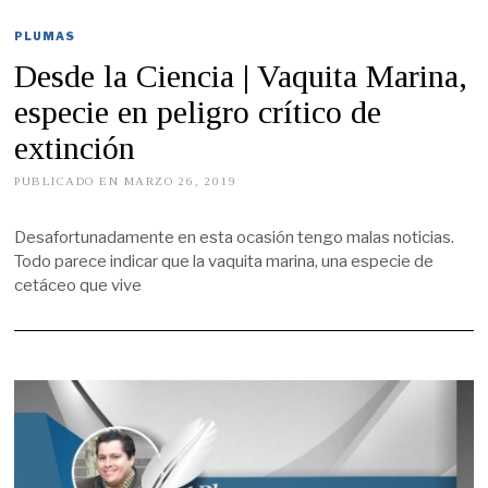
9
PLUMAS
Desde la Ciencia | Vaquita Marina,
especie en peligro crítico de
extinción
PUBLICADO EN
MARZO 26, 2019
M
A
Y
O
Desafortunadamente en esta ocasión tengo malas noticias.
1
Todo parece indicar que la vaquita marina, una especie de
6
,
cetáceo que vive
2
0
1
9