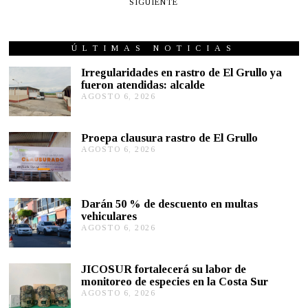
SIGUIENTE
ÚLTIMAS NOTICIAS
Irregularidades en rastro de El Grullo ya
fueron atendidas: alcalde
AGOSTO 6, 2026
A
G
O
S
Proepa clausura rastro de El Grullo
T
AGOSTO 6, 2026
A
O
G
6
O
,
S
2
T
0
Darán 50 % de descuento en multas
O
2
vehiculares
6
6
,
AGOSTO 6, 2026
A
2
G
0
O
2
S
JICOSUR fortalecerá su labor de
6
T
monitoreo de especies en la Costa Sur
O
AGOSTO 6, 2026
A
5
G
,