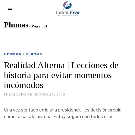
Plumas
- Page 504
OPINIÓN
/
PLUMAS
Realidad Alterna | Lecciones de
historia para evitar momentos
incómodos
PUBLICADO EN
MARZO 27, 2019
M
A
Y
O
Una vez sentado en la silla presidencial, es decisión propia
1
cómo pasar a la historia. Estoy segura que todos ellos
6
,
2
0
1