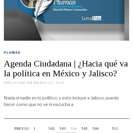
PLUMAS
Agenda Ciudadana | ¿Hacia qué va
la política en México y Jalisco?
PUBLICADO EN
MARZO 25, 2019
M
A
Y
O
Nada ni nadie en lo político, y esto incluye a Jalisco, puede
1
hacer como que no ve ni escucha a
6
,
2
0
1
9
PREVIO
1
…
502
503
504
505
506
…
531