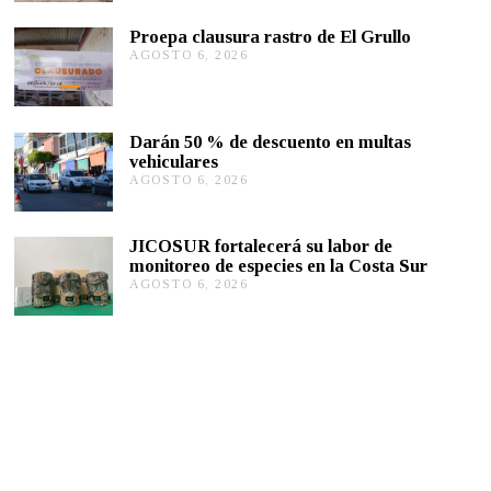
O
S
Proepa clausura rastro de El Grullo
T
AGOSTO 6, 2026
A
O
G
6
O
,
S
2
T
0
Darán 50 % de descuento en multas
O
2
vehiculares
6
6
,
AGOSTO 6, 2026
A
2
G
0
O
2
S
JICOSUR fortalecerá su labor de
6
T
monitoreo de especies en la Costa Sur
O
AGOSTO 6, 2026
A
5
G
,
O
2
S
0
T
2
O
6
5
,
2
0
2
6