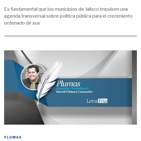
Y
O
Es fundamental que los municipios de Jalisco impulsen una
1
agenda transversal sobre política pública para el crecimiento
6
,
ordenado de sus
2
0
1
9
PLUMAS