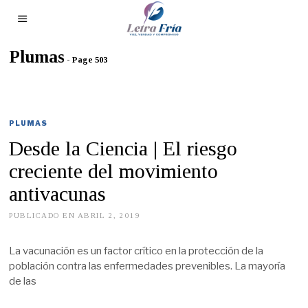
Plumas
- Page 503
PLUMAS
Desde la Ciencia | El riesgo
creciente del movimiento
antivacunas
PUBLICADO EN
ABRIL 2, 2019
M
A
Y
O
La vacunación es un factor crítico en la protección de la
8
población contra las enfermedades prevenibles. La mayoría
,
2
de las
0
1
9