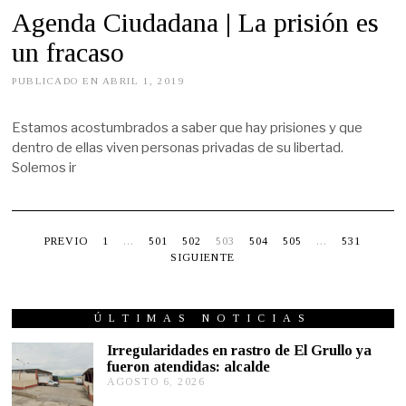
Agenda Ciudadana | La prisión es
un fracaso
PUBLICADO EN
ABRIL 1, 2019
M
A
Y
O
Estamos acostumbrados a saber que hay prisiones y que
1
dentro de ellas viven personas privadas de su libertad.
6
,
Solemos ir
2
0
1
9
PREVIO
1
…
501
502
503
504
505
…
531
SIGUIENTE
ÚLTIMAS NOTICIAS
Irregularidades en rastro de El Grullo ya
fueron atendidas: alcalde
AGOSTO 6, 2026
A
G