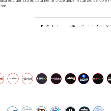
lítica es cruel. Eso es justamente lo que deben estar pensando 
2
eron
4
,
2
0
1
9
PREVIO
1
…
506
507
508
509
51