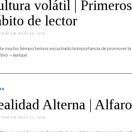
ltura volátil | Primero
bito de lector
CADO EN
JULIO 16, 2018
M
A
Y
O
te mucho tiempo hemos escuchado la importancia de promover la le
2
tivo —aunque
0
,
2
0
1
9
AS
alidad Alterna | Alfar
CADO EN
JULIO 11, 2018
M
A
Y
O