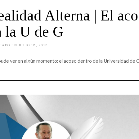
alidad Alterna | El aco
 la U de G
CADO EN
JULIO 18, 2018
M
A
Y
O
pude ver en algún momento; el acoso dentro de la Universidad de G
2
2
,
2
0
1
9