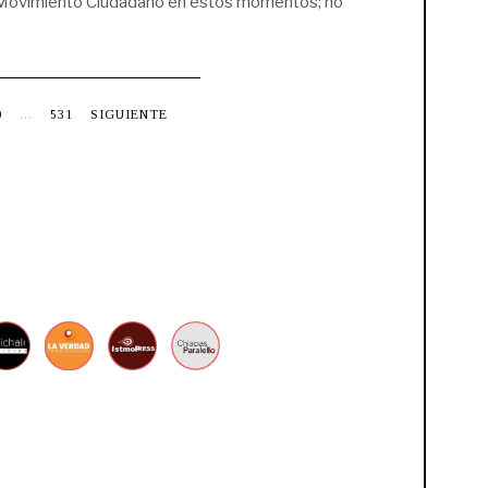
en Movimiento Ciudadano en estos momentos; no
0
…
531
SIGUIENTE