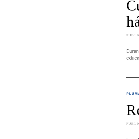
Cu
há
PUBLI
Duran
educa
PLUM
Re
PUBLI