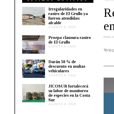
ÚLTIMAS NOTICIAS
Re
Irregularidades en
rastro de El Grullo ya
fueron atendidas:
en
alcalde
AGOSTO 6, 2026
A
G
O
Proepa clausura rastro
PUBLI
S
de El Grullo
T
AGOSTO 6, 2026
A
O
Yo lo 
G
6
O
,
S
2
Darán 50 % de
T
0
descuento en multas
O
2
vehiculares
6
6
,
AGOSTO 6, 2026
A
2
G
0
O
JICOSUR fortalecerá
2
S
su labor de monitoreo
6
T
de especies en la Costa
O
Sur
5
,
AGOSTO 6, 2026
A
2
G
0
O