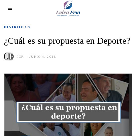
DISTRITO 18
¿Cuál es su propuesta en Deporte?
POR
JUNIO 4, 2018
J
U
N
I
O
1
4
,
2
0
1
9