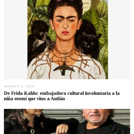
2
6
AGOSTO 2, 2026
A
G
De Frida Kahlo: embajadora cultural involuntaria a la
O
niña otomí que vino a Autlán
S
T
O
2
,
2
0
2