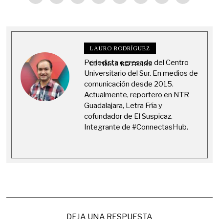
LAURO RODRÍGUEZ
Periodista egresado del Centro
ÚLTIMAS NOTICIAS
Universitario del Sur. En medios de
comunicación desde 2015.
Actualmente, reportero en NTR
Guadalajara, Letra Fría y
cofundador de El Suspicaz.
Integrante de #ConnectasHub.
DEJA UNA RESPUESTA