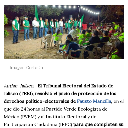
I
L
2
4
,
2
0
2
4
Imagen: Cortesía
Autlán, Jalisco.-
El Tribunal Electoral del Estado de
Jalisco (TEEJ), resolvió el juicio de protección de los
derechos político-electorales de
Fausto Mancilla
,
en el
que dio 24 horas al Partido Verde Ecologista de
México (PVEM) y al Instituto Electoral y de
Participación Ciudadana (IEPC)
para que completen su