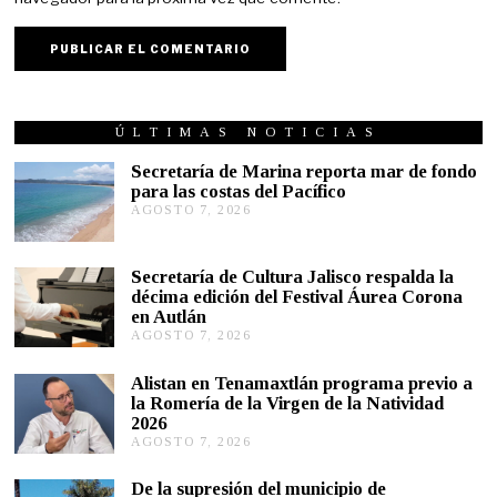
ÚLTIMAS NOTICIAS
Secretaría de Marina reporta mar de fondo
para las costas del Pacífico
AGOSTO 7, 2026
A
G
O
S
Secretaría de Cultura Jalisco respalda la
T
décima edición del Festival Áurea Corona
O
en Autlán
7
,
AGOSTO 7, 2026
A
2
G
0
O
Alistan en Tenamaxtlán programa previo a
2
S
la Romería de la Virgen de la Natividad
6
T
2026
O
AGOSTO 7, 2026
A
7
G
,
O
2
De la supresión del municipio de
S
0