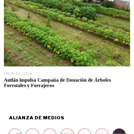
JULIO 21, 2026
J
U
Autlán impulsa Campaña de Donación de Árboles
L
Forestales y Forrajeros
I
O
2
1
,
2
0
ALIANZA DE MEDIOS
2
6