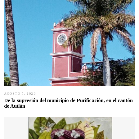
AGOSTO 7, 2026
A
G
De la supresión del municipio de Purificación, en el cantón
O
de Autlán
S
T
O
6
,
2
0