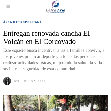
ÁREA METROPOLITANA
Entregan renovada cancha El
Volcán en El Corcovado
Este espacio busca incentivar a las a familias convivir, a
los jóvenes practicar deporte y a todas las personas a
realizar actividades físicas, mejorando la salud, la vida
social y la seguridad de esta comunidad.
POR
JULIO 5, 2024
J
U
L
I
O
5
,
2
0