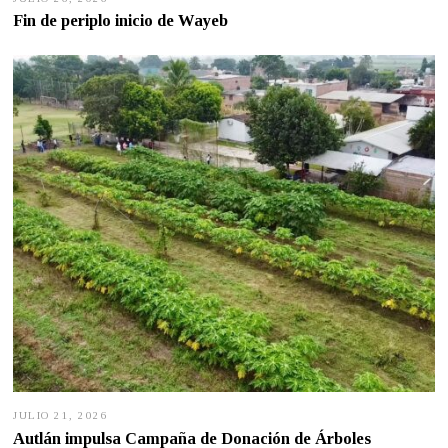
U
Fin de periplo inicio de Wayeb
L
I
O
2
6
,
2
0
2
6
JULIO 21, 2026
J
U
Autlán impulsa Campaña de Donación de Árboles
L