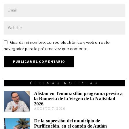
Guarda mi nombre, correo electrónico y web en este
navegador para la próxima vez que comente.
ÚLTIMAS NOTICIAS
Alistan en Tenamaxtlán programa previo a
la Romería de la Virgen de la Natividad
2026
AGOSTO 7, 2026
A
G
O
De la supresión del municipio de
S
Purificación, en el cantón de Autlán
T