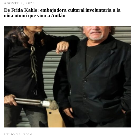
AGOSTO 2, 2026
A
G
De Frida Kahlo: embajadora cultural involuntaria a la
O
niña otomí que vino a Autlán
S
T
O
2
,
2
0
2
6
JULIO 26, 2026
J