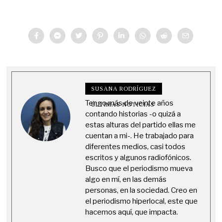
SUSANA RODRÍGUEZ
Tengo más de veinte años
ÚLTIMAS NOTICIAS
contando historias -o quizá a
estas alturas del partido ellas me
cuentan a mi-. He trabajado para
diferentes medios, casi todos
escritos y algunos radiofónicos.
Busco que el periodismo mueva
algo en mí, en las demás
personas, en la sociedad. Creo en
el periodismo hiperlocal, este que
hacemos aquí, que impacta.