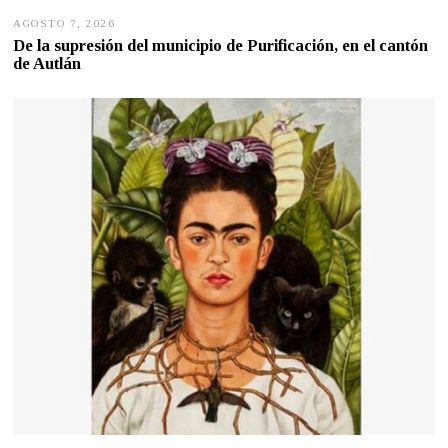
AGOSTO 7, 2026
A
G
De la supresión del municipio de Purificación, en el cantón
O
de Autlán
S
T
O
6
,
2
0
2
6