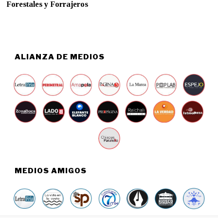
Forestales y Forrajeros
I
O
2
1
,
2
0
ALIANZA DE MEDIOS
2
6
MEDIOS AMIGOS