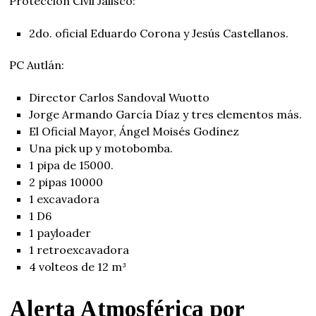
Protección Civil Jalisco:
2do. oficial Eduardo Corona y Jesús Castellanos.
PC Autlán:
Director Carlos Sandoval Wuotto
Jorge Armando García Díaz y tres elementos más.
El Oficial Mayor, Ángel Moisés Godínez
Una pick up y motobomba.
1 pipa de 15000.
2 pipas 10000
1 excavadora
1 D6
1 payloader
1 retroexcavadora
4 volteos de 12 m³
Alerta Atmosférica por