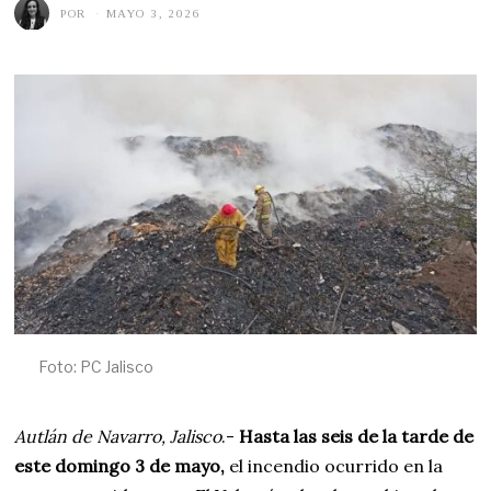
POR
MAYO 3, 2026
M
A
Y
O
4
,
2
0
2
6
Foto: PC Jalisco
Autlán de Navarro, Jalisco
.-
Hasta las seis de la tarde de
este domingo 3 de mayo,
el incendio ocurrido en la