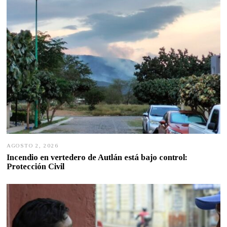
AGOSTO 2, 2026
A
G
Incendio en vertedero de Autlán está bajo control:
O
Protección Civil
S
T
O
2
,
2
0
2