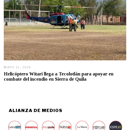
MAYO 12, 2026
M
A
Helicóptero Witari llega a Tecolotlán para apoyar en
Y
combate del incendio en Sierra de Quila
O
1
2
,
2
0
2
ALIANZA DE MEDIOS
6