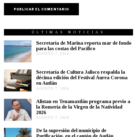
ÚLTIMAS NOTICIAS
Secretaría de Marina reporta mar de fondo
para las costas del Pacífico
AGOSTO 7, 2026
A
G
O
S
Secretaría de Cultura Jalisco respalda la
T
décima edición del Festival Áurea Corona
O
en Autlán
7
,
AGOSTO 7, 2026
A
2
G
0
O
Alistan en Tenamaxtlán programa previo a
2
S
la Romería de la Virgen de la Natividad
6
T
2026
O
AGOSTO 7, 2026
A
7
G
,
O
2
De la supresión del municipio de
S
0
Purificación, en el cantón de Autlán