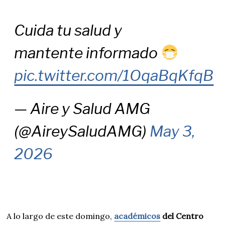
Cuida tu salud y
mantente informado
pic.twitter.com/1OqaBqKfqB
— Aire y Salud AMG
(@AireySaludAMG)
May 3,
2026
A lo largo de este domingo,
académicos
del Centro