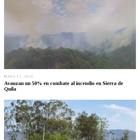
MAYO 13, 2026
M
A
Avanzan un 50% en combate al incendio en Sierra de
Y
Quila
O
1
3
,
2
0
2
6