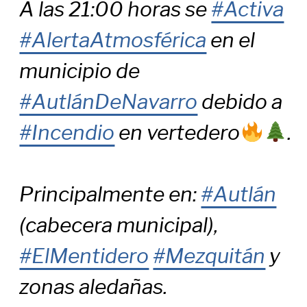
A las 21:00 horas se
#Activa
#AlertaAtmosférica
en el
municipio de
#AutlánDeNavarro
debido a
#Incendio
en vertedero
.
Principalmente en:
#Autlán
(cabecera municipal),
#ElMentidero
#Mezquitán
y
zonas aledañas.