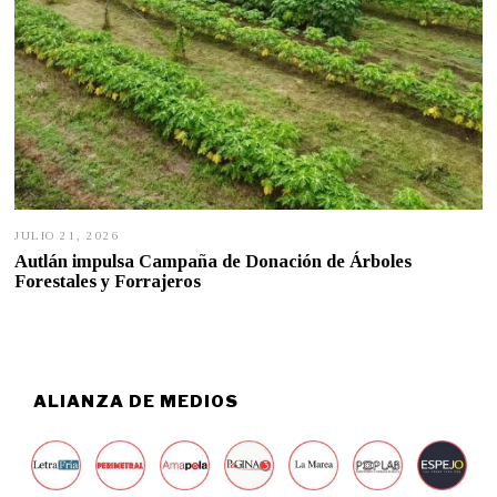
JULIO 21, 2026
J
U
Autlán impulsa Campaña de Donación de Árboles
L
Forestales y Forrajeros
I
O
2
1
,
2
0
ALIANZA DE MEDIOS
2
6