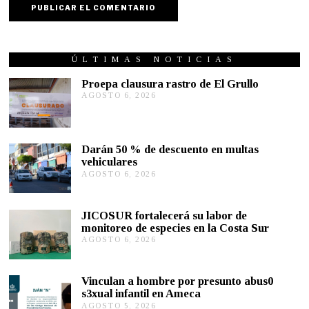
ÚLTIMAS NOTICIAS
Proepa clausura rastro de El Grullo
AGOSTO 6, 2026
A
G
O
S
T
Darán 50 % de descuento en multas
O
vehiculares
6
,
AGOSTO 6, 2026
A
2
G
0
O
2
S
JICOSUR fortalecerá su labor de
6
T
monitoreo de especies en la Costa Sur
O
AGOSTO 6, 2026
A
5
G
,
O
2
S
0
Vinculan a hombre por presunto abus0
T
2
s3xual infantil en Ameca
O
6
AGOSTO 5, 2026
A
5