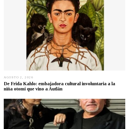
AGOSTO 2, 2026
A
G
De Frida Kahlo: embajadora cultural involuntaria a la
O
niña otomí que vino a Autlán
S
T
O
2
,
2
0
2
6