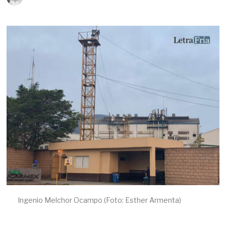
E
B
R
E
R
O
1
3
,
2
0
2
2
Ingenio Melchor Ocampo (Foto: Esther Armenta)