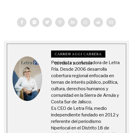
CARMEN AGGI CABRERA
Periodista y cofundadora de Letra
ÚLTIMAS NOTICIAS
Fría. Desde 2006 desarrolla
cobertura regional enfocada en
temas de interés público, política,
cultura, derechos humanos y
comunidad en la Sierra de Amula y
Costa Sur de Jalisco.
Es CEO de Letra Fría, medio
independiente fundado en 2012 y
referente del periodismo
hiperlocal en el Distrito 18 de