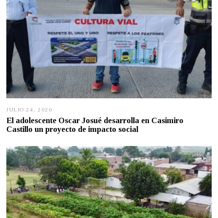
JULIO 24, 2026
J
U
El adolescente Oscar Josué desarrolla en Casimiro
L
Castillo un proyecto de impacto social
I
O
2
4
,
2
0
2
6