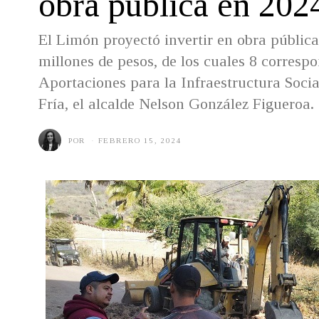
obra pública en 202
El Limón proyectó invertir en obra pública
millones de pesos, de los cuales 8 corresp
Aportaciones para la Infraestructura Social
Fría, el alcalde Nelson González Figueroa.
POR
FEBRERO 15, 2024
F
E
B
R
E
R
O
1
5
,
2
0
2
4