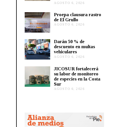
AGOSTO 6, 2026
A
G
O
Proepa clausura rastro
S
de El Grullo
T
AGOSTO 6, 2026
A
O
G
6
O
,
S
2
Darán 50 % de
T
0
descuento en multas
O
2
vehiculares
6
6
,
AGOSTO 6, 2026
A
2
G
0
O
JICOSUR fortalecerá
2
S
su labor de monitoreo
6
T
de especies en la Costa
O
Sur
5
,
AGOSTO 6, 2026
A
2
G
0
O
2
S
6
T
O
5
,
2