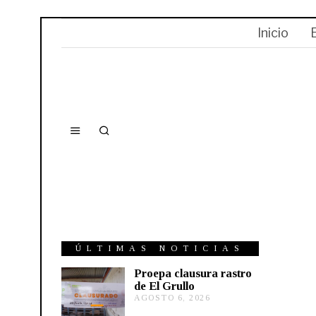
Inicio
ÚLTIMAS NOTICIAS
Proepa clausura rastro
de El Grullo
AGOSTO 6, 2026
A
G