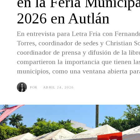
en la Feria Municipa
2026 en Autlán
En entrevista para Letra Fría con Fernan
Torres, coordinador de sedes y Christian So
coordinador de prensa y difusión de la libr
compartieron la importancia que tienen las 
municipios, como una ventana abierta para
POR
ABRIL 24, 2026
A
B
R
I
L
2
4
,
2
0
2
6