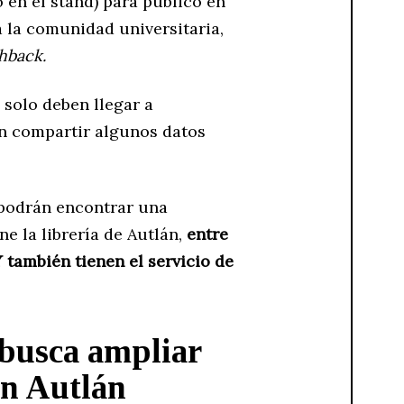
 en el stand) para público en
 la comunidad universitaria,
hback.
solo deben llegar a
ben compartir algunos datos
s podrán encontrar una
ne la librería de Autlán,
entre
 Y también tienen el servicio de
 busca ampliar
en Autlán