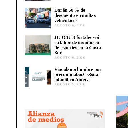
O
S
Darán 50 % de
T
descuento en multas
O
vehiculares
6
,
AGOSTO 6, 2026
A
2
G
0
O
JICOSUR fortalecerá
2
S
su labor de monitoreo
6
T
de especies en la Costa
O
Sur
5
,
AGOSTO 6, 2026
A
2
G
0
O
Vinculan a hombre por
2
S
presunto abus0 s3xual
6
T
infantil en Ameca
O
AGOSTO 5, 2026
A
5
G
,
O
2
S
0
T
2
O
6
5
,
2
0