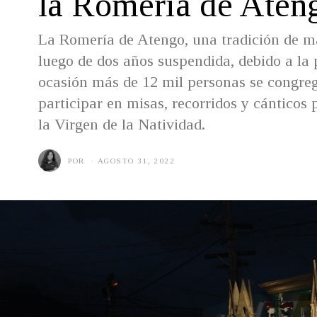
la Romería de Aten
La Romería de Atengo, una tradición de má
luego de dos años suspendida, debido a la
ocasión más de 12 mil personas se congreg
participar en misas, recorridos y cánticos p
la Virgen de la Natividad.
POR
AGOSTO 31, 2022
A
G
O
S
T
O
3
1
,
2
0
2
2