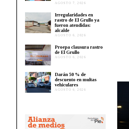
AGOSTO 7, 2026
A
G
O
Irregularidades en
S
rastro de El Grullo ya
T
fueron atendidas:
O
alcalde
6
AGOSTO 6, 2026
A
,
G
2
O
0
Proepa clausura rastro
S
2
de El Grullo
T
6
AGOSTO 6, 2026
A
O
G
6
O
,
S
2
Darán 50 % de
T
0
descuento en multas
O
2
vehiculares
6
6
,
AGOSTO 6, 2026
A
2
G
0
O
2
S
6
T
O
5
,
2