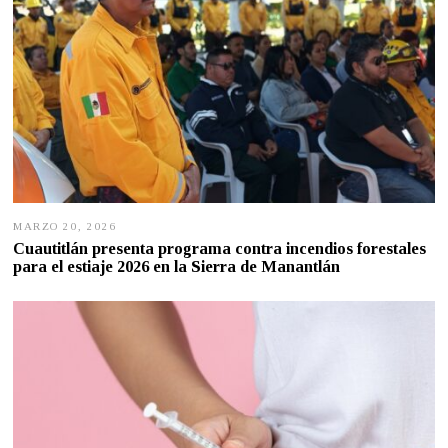
MARZO 20, 2026
M
A
Cuautitlán presenta programa contra incendios forestales
R
para el estiaje 2026 en la Sierra de Manantlán
Z
O
1
9
,
2
0
2
6