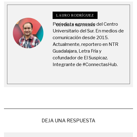
LAURO RODRÍGUEZ
Periodista egresado del Centro
ÚLTIMAS NOTICIAS
Universitario del Sur. En medios de
comunicación desde 2015.
Actualmente, reportero en NTR
Guadalajara, Letra Fría y
cofundador de El Suspicaz.
Integrante de #ConnectasHub.
DEJA UNA RESPUESTA