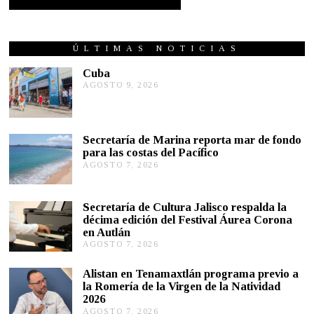
ÚLTIMAS NOTICIAS
Cuba
AGOSTO 9, 2026
A
G
O
S
T
Secretaría de Marina reporta mar de fondo
O
para las costas del Pacífico
9
,
AGOSTO 7, 2026
A
2
G
0
O
2
S
Secretaría de Cultura Jalisco respalda la
6
T
décima edición del Festival Áurea Corona
O
en Autlán
7
,
AGOSTO 7, 2026
A
2
G
0
O
Alistan en Tenamaxtlán programa previo a
2
S
la Romería de la Virgen de la Natividad
6
T
2026
O
AGOSTO 7, 2026
A
7