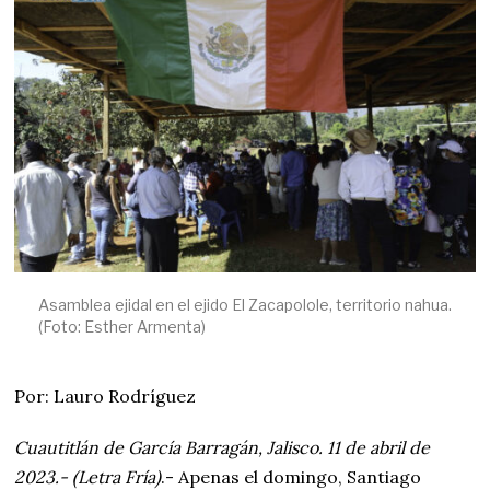
1
,
2
0
2
3
Asamblea ejidal en el ejido El Zacapolole, territorio nahua.
(Foto: Esther Armenta)
Por: Lauro Rodríguez
Cuautitlán de García Barragán, Jalisco. 11 de abril de
2023.- (Letra Fría)
.- Apenas el domingo, Santiago