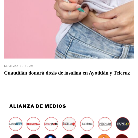
MARZO 3, 2026
M
A
Cuautitlán donará dosis de insulina en Ayotitlán y Telcruz
R
Z
O
3
,
2
0
ALIANZA DE MEDIOS
2
6