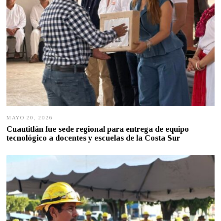
MAYO 20, 2026
M
A
Cuautitlán fue sede regional para entrega de equipo
Y
tecnológico a docentes y escuelas de la Costa Sur
O
2
0
,
2
0
2
6