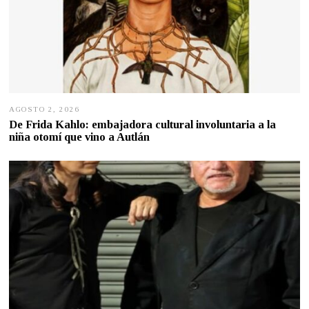
AGOSTO 2, 2026
A
G
De Frida Kahlo: embajadora cultural involuntaria a la
O
niña otomí que vino a Autlán
S
T
O
2
,
2
0
2
6