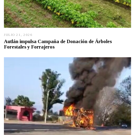
JULIO 21, 2026
J
U
Autlán impulsa Campaña de Donación de Árboles
L
Forestales y Forrajeros
I
O
2
1
,
2
0
2
6