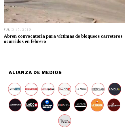
JULIO 17, 2026
J
U
Abren convocatoria para víctimas de bloqueos carreteros
L
ocurridos en febrero
I
O
1
6
,
2
0
ALIANZA DE MEDIOS
2
6