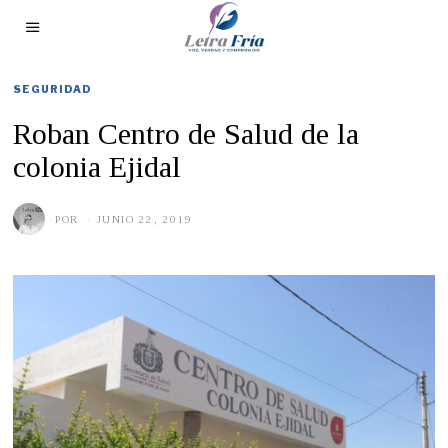
SEGURIDAD
Roban Centro de Salud de la
colonia Ejidal
POR
JUNIO 22, 2019
J
U
N
I
O
2
2
,
2
0
1
9