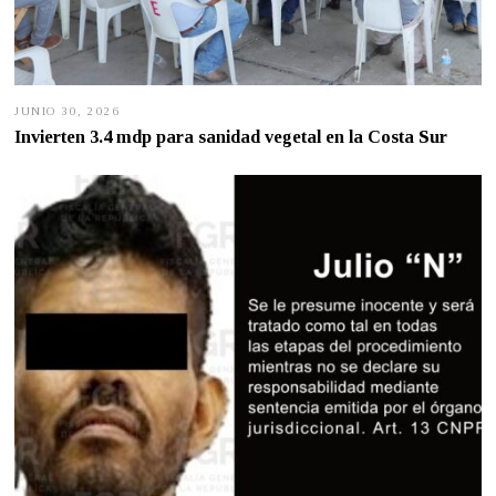
JUNIO 30, 2026
J
U
Invierten 3.4 mdp para sanidad vegetal en la Costa Sur
N
I
O
2
9
,
2
0
2
6