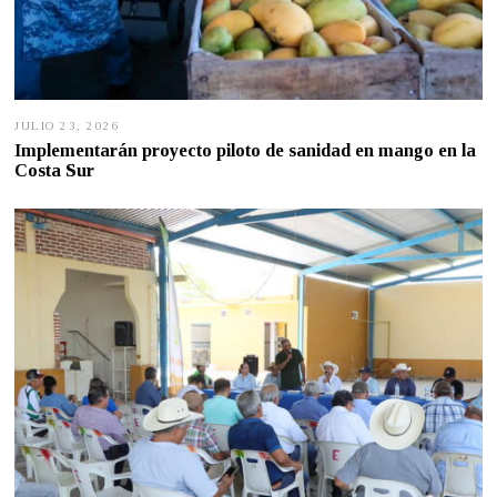
JULIO 23, 2026
J
U
Implementarán proyecto piloto de sanidad en mango en la
L
Costa Sur
I
O
2
4
,
2
0
2
6