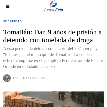
SEGURIDAD
Tomatlán: Dan 9 años de prisión a
detenido con tonelada de droga
A esta persona la detuvieron en abril del 2021, en playa
“Peñitas”, en el municipio de Tomatlán. La condena
deberá cumplirse en el Complejo Penitenciario de Puente
Grande en el Estado de Jalisco.
POR
MARZO 26, 2024
M
A
R
Z
O
2
5
,
2