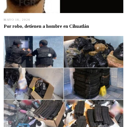
MAYO 18, 2026
M
A
Por robo, detienen a hombre en Cihuatlán
Y
O
1
8
,
2
0
2
6