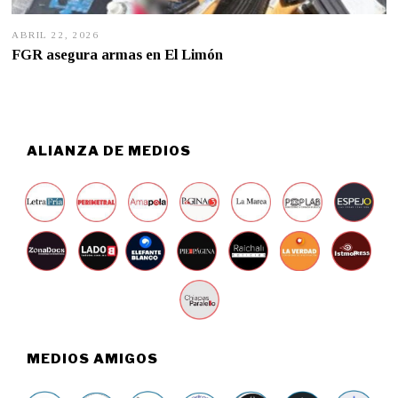
ABRIL 22, 2026
A
B
FGR asegura armas en El Limón
R
I
L
2
2
,
2
ALIANZA DE MEDIOS
0
2
6
MEDIOS AMIGOS