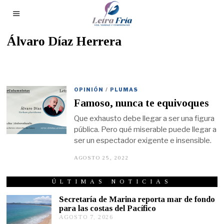
Álvaro Díaz Herrera
OPINIÓN
/
PLUMAS
Famoso, nunca te equivoques
Que exhausto debe llegar a ser una figura
pública. Pero qué miserable puede llegar a
ser un espectador exigente e insensible.
AGOSTO 25, 2022
A
G
O
S
ÚLTIMAS NOTICIAS
T
O
Secretaría de Marina reporta mar de fondo
1
para las costas del Pacífico
8
AGOSTO 7, 2026
A
,