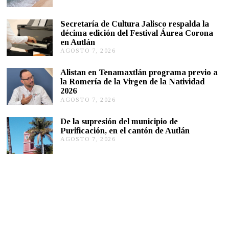
G
2
0
O
2
S
Secretaría de Cultura Jalisco respalda la
2
T
décima edición del Festival Áurea Corona
O
en Autlán
7
,
AGOSTO 7, 2026
A
2
G
0
O
Alistan en Tenamaxtlán programa previo a
2
S
la Romería de la Virgen de la Natividad
6
T
2026
O
AGOSTO 7, 2026
A
7
G
,
O
2
De la supresión del municipio de
S
0
Purificación, en el cantón de Autlán
T
2
AGOSTO 7, 2026
A
O
6
G
6
O
,
S
2
T
0
O
2
6
6
,
2
0
2