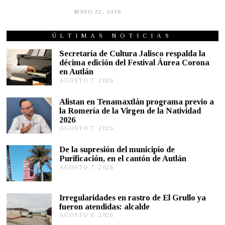
MAYO 22, 2018
A
G
O
S
ÚLTIMAS NOTICIAS
T
O
Secretaría de Cultura Jalisco respalda la
7
décima edición del Festival Áurea Corona
,
en Autlán
2
0
AGOSTO 7, 2026
A
1
G
9
O
Alistan en Tenamaxtlán programa previo a
S
la Romería de la Virgen de la Natividad
T
2026
O
AGOSTO 7, 2026
A
7
G
,
O
2
De la supresión del municipio de
S
0
Purificación, en el cantón de Autlán
T
2
AGOSTO 7, 2026
A
O
6
G
6
O
,
S
2
Irregularidades en rastro de El Grullo ya
T
0
fueron atendidas: alcalde
O
2
AGOSTO 6, 2026
A
6
6
G
,