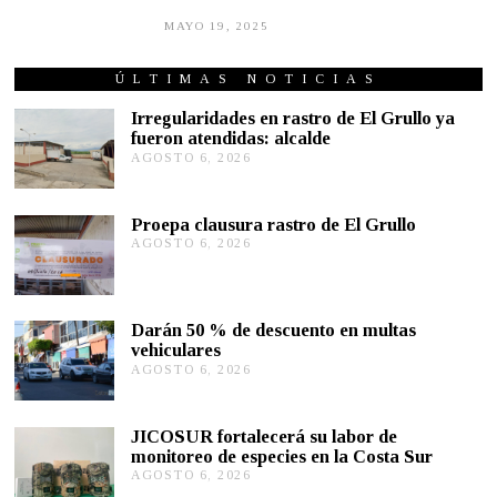
MAYO 19, 2025
M
A
Y
O
ÚLTIMAS NOTICIAS
1
8
Irregularidades en rastro de El Grullo ya
,
fueron atendidas: alcalde
2
AGOSTO 6, 2026
A
0
G
2
5
O
S
Proepa clausura rastro de El Grullo
T
AGOSTO 6, 2026
A
O
G
6
O
,
S
2
T
0
Darán 50 % de descuento en multas
O
2
vehiculares
6
6
,
AGOSTO 6, 2026
A
2
G
0
O
2
S
JICOSUR fortalecerá su labor de
6
T
monitoreo de especies en la Costa Sur
O
AGOSTO 6, 2026
A
5
G
,