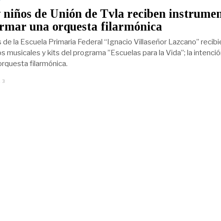
 niños de Unión de Tvla reciben instrume
rmar una orquesta filarmónica
 de la Escuela Primaria Federal “Ignacio Villaseñor Lazcano” recibi
s musicales y kits del programa ”Escuelas para la Vida”; la intenci
orquesta filarmónica.
23
A
B
R
I
L
3
,
2
0
2
3