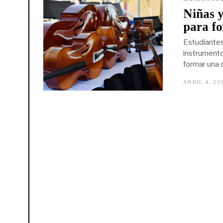
Niñas y
para fo
Estudiantes
instrumento
formar una 
ABRIL 4, 20