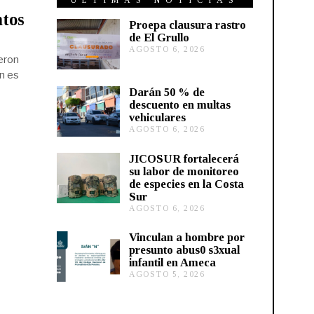
ÚLTIMAS NOTICIAS
ntos
Proepa clausura rastro
de El Grullo
AGOSTO 6, 2026
A
eron
G
O
ón es
S
Darán 50 % de
T
descuento en multas
O
vehiculares
6
,
AGOSTO 6, 2026
A
2
G
0
O
JICOSUR fortalecerá
2
S
su labor de monitoreo
6
T
de especies en la Costa
O
Sur
5
,
AGOSTO 6, 2026
A
2
G
0
O
Vinculan a hombre por
2
S
presunto abus0 s3xual
6
T
infantil en Ameca
O
AGOSTO 5, 2026
A
5
G
,
O
2
S
0