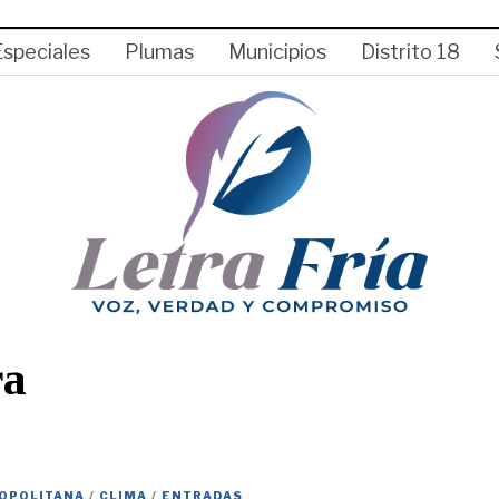
Especiales
Plumas
Municipios
Distrito 18
ra
OPOLITANA
/
CLIMA
/
ENTRADAS