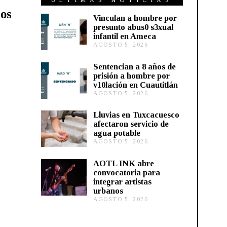
ÚLTIMAS NOTICIAS
os
Vinculan a hombre por
presunto abus0 s3xual
infantil en Ameca
AGOSTO 5, 2026
A
G
O
Sentencian a 8 años de
S
prisión a hombre por
T
v10lación en Cuautitlán
O
AGOSTO 5, 2026
A
5
G
,
O
2
Lluvias en Tuxcacuesco
S
0
afectaron servicio de
T
2
agua potable
O
6
AGOSTO 5, 2026
A
5
G
,
O
2
AOTL INK abre
S
0
convocatoria para
T
2
integrar artistas
O
6
urbanos
5
,
AGOSTO 5, 2026
A
2
G
0
O
2
S