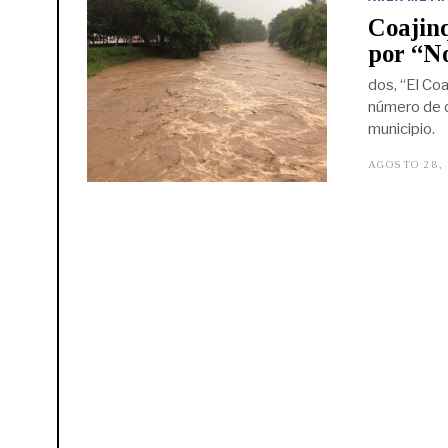
Coajin
por “N
dos, “El Coa
número de d
municipio.
AGOSTO 28,