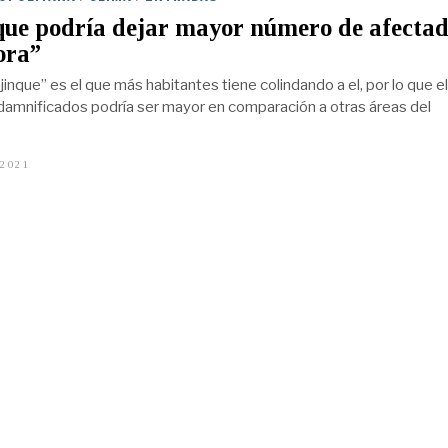
que podría dejar mayor número de afectad
ora”
jinque” es el que más habitantes tiene colindando a el, por lo que el
amnificados podría ser mayor en comparación a otras áreas del
 2021
A
G
O
S
T
O
2
8
,
2
0
2
1