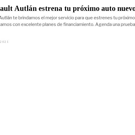
ult Autlán estrena tu próximo auto nuev
Autlán te brindamos el mejor servicio para que estrenes tu próximo
amos con excelente planes de financiamiento. Agenda una prueb
 2021
M
A
R
Z
O
2
,
2
0
2
1