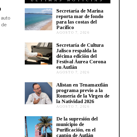
ÚLTIMAS NOTICIAS
o
Secretaría de Marina
reporta mar de fondo
 auto
para las costas del
a de
Pacífico
AGOSTO 7, 2026
A
G
O
Secretaría de Cultura
S
Jalisco respalda la
T
décima edición del
O
Festival Áurea Corona
7
en Autlán
,
2
AGOSTO 7, 2026
A
0
G
2
O
Alistan en Tenamaxtlán
6
S
programa previo a la
T
Romería de la Virgen de
O
la Natividad 2026
7
AGOSTO 7, 2026
A
,
G
2
O
0
De la supresión del
S
2
municipio de
T
6
Purificación, en el
O
cantón de Autlán
6