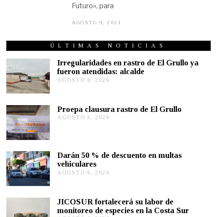
Futuro», para
AGOSTO 9, 2021
A
G
O
S
ÚLTIMAS NOTICIAS
T
O
Irregularidades en rastro de El Grullo ya
9
fueron atendidas: alcalde
,
AGOSTO 6, 2026
A
2
G
0
2
O
1
S
Proepa clausura rastro de El Grullo
T
AGOSTO 6, 2026
A
O
G
6
O
,
S
2
T
0
Darán 50 % de descuento en multas
O
2
vehiculares
6
6
,
AGOSTO 6, 2026
A
2
G
0
O
2
S
JICOSUR fortalecerá su labor de
6
T
monitoreo de especies en la Costa Sur
O