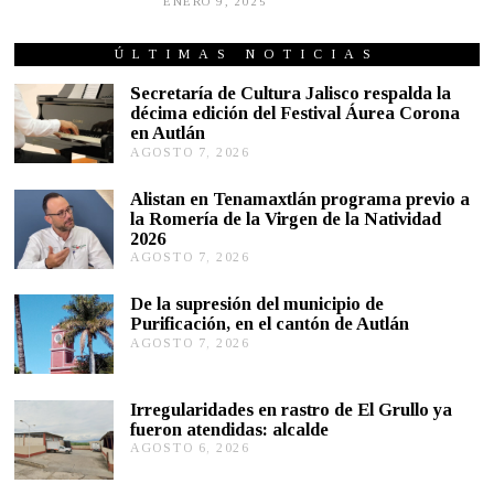
ENERO 9, 2025
E
N
E
R
ÚLTIMAS NOTICIAS
O
9
Secretaría de Cultura Jalisco respalda la
,
décima edición del Festival Áurea Corona
2
en Autlán
0
2
AGOSTO 7, 2026
A
5
G
O
Alistan en Tenamaxtlán programa previo a
S
la Romería de la Virgen de la Natividad
T
2026
O
AGOSTO 7, 2026
A
7
G
,
O
2
De la supresión del municipio de
S
0
Purificación, en el cantón de Autlán
T
2
AGOSTO 7, 2026
A
O
6
G
6
O
,
S
2
Irregularidades en rastro de El Grullo ya
T
0
fueron atendidas: alcalde
O
2
AGOSTO 6, 2026
A
6
6
G
,
O
2