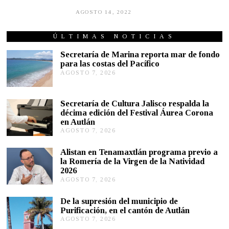
AGOSTO 14, 2022
A
G
O
S
ÚLTIMAS NOTICIAS
T
O
Secretaría de Marina reporta mar de fondo
2
para las costas del Pacífico
0
AGOSTO 7, 2026
A
,
G
2
0
O
2
S
Secretaría de Cultura Jalisco respalda la
2
T
décima edición del Festival Áurea Corona
O
en Autlán
7
,
AGOSTO 7, 2026
A
2
G
0
O
Alistan en Tenamaxtlán programa previo a
2
S
la Romería de la Virgen de la Natividad
6
T
2026
O
AGOSTO 7, 2026
A
7
G
,
O
2
De la supresión del municipio de
S
0
Purificación, en el cantón de Autlán
T
2
AGOSTO 7, 2026
A
O
6
G
6