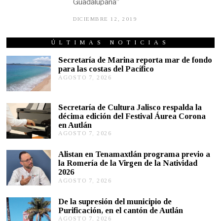
Guadalupana”
DICIEMBRE 12, 2019
D
I
C
I
ÚLTIMAS NOTICIAS
E
M
Secretaría de Marina reporta mar de fondo
B
para las costas del Pacífico
R
AGOSTO 7, 2026
A
E
G
1
2
O
,
S
Secretaría de Cultura Jalisco respalda la
2
T
décima edición del Festival Áurea Corona
0
O
1
en Autlán
7
9
,
AGOSTO 7, 2026
A
2
G
0
O
Alistan en Tenamaxtlán programa previo a
2
S
la Romería de la Virgen de la Natividad
6
T
2026
O
AGOSTO 7, 2026
A
7
G
,
O
2
De la supresión del municipio de
S
0
Purificación, en el cantón de Autlán
T
2
AGOSTO 7, 2026
A
O
6