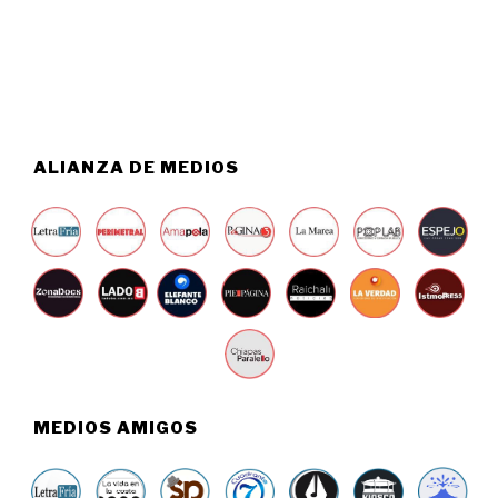
6
6
,
2
0
2
6
ALIANZA DE MEDIOS
MEDIOS AMIGOS