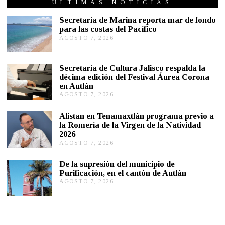
O
ÚLTIMAS NOTICIAS
2
8
Secretaría de Marina reporta mar de fondo
,
para las costas del Pacífico
2
AGOSTO 7, 2026
A
0
G
2
0
O
S
Secretaría de Cultura Jalisco respalda la
T
décima edición del Festival Áurea Corona
O
en Autlán
7
,
AGOSTO 7, 2026
A
2
G
0
O
Alistan en Tenamaxtlán programa previo a
2
S
la Romería de la Virgen de la Natividad
6
T
2026
O
AGOSTO 7, 2026
A
7
G
,
O
2
De la supresión del municipio de
S
0
Purificación, en el cantón de Autlán
T
2
AGOSTO 7, 2026
A
O
6
G
6
O
,
S
2
T
0
O
2