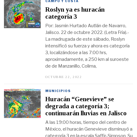
U
CAMPO Y COSTA
B
Roslyn ya es huracán
R
E
categoría 3
1
9
Por: Jasmin Hurtado Autlán de Navarro,
,
Jalisco. 22 de octubre 2022. (Letra Fría).-
2
0
La madrugada de este sábado, Roslyn
2
intensificó su fuerza y ahora es categoría
3
3, localizándose a las 7:00 hrs,
aproximadamente, a 250 km al suroeste
de de Manzanillo, Colima,
OCTUBRE 22, 2022
O
C
T
U
MUNICIPIOS
B
Huracán “Genevieve” se
R
E
degrada a categoría 3;
2
continuarán lluvias en Jalisco
2
,
A las 19:00 horas, tiempo del centro de
2
0
México, el huracán Genevieve disminuyó a
2
categoría 3 en la escala Saffir-Simpson. Su
2