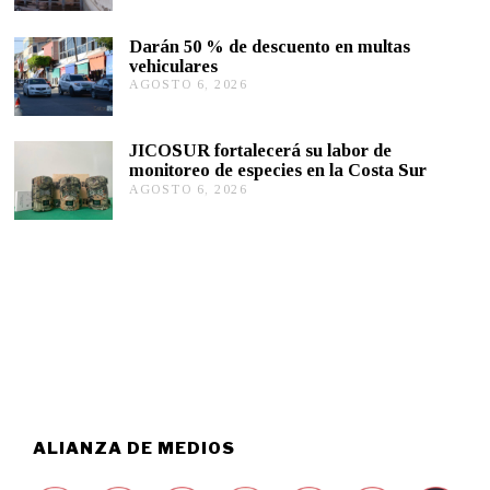
S
2
T
0
Darán 50 % de descuento en multas
O
2
vehiculares
6
6
,
AGOSTO 6, 2026
A
2
G
0
O
2
S
JICOSUR fortalecerá su labor de
6
T
monitoreo de especies en la Costa Sur
O
AGOSTO 6, 2026
A
5
G
,
O
2
S
0
T
2
O
6
5
,
2
0
2
6
ALIANZA DE MEDIOS