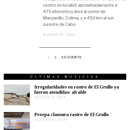
centro se localizó aproximadamente a
475 kilómetros (km) al oeste de
Manzanillo, Colima, y a 450 km al sur-
sureste de Cabo
AGOSTO 18, 2020
A
G
O
S
T
O
1
2
SIGUIENTE
1
8
,
2
ÚLTIMAS NOTICIAS
0
2
Irregularidades en rastro de El Grullo ya
0
fueron atendidas: alcalde
AGOSTO 6, 2026
A
G
O
S
Proepa clausura rastro de El Grullo
T
AGOSTO 6, 2026
A
O
G
6
O
,