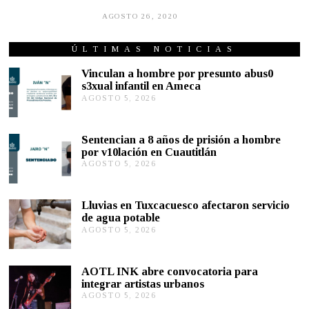
AGOSTO 26, 2020
A
G
O
S
ÚLTIMAS NOTICIAS
T
O
Vinculan a hombre por presunto abus0
2
s3xual infantil en Ameca
5
AGOSTO 5, 2026
A
,
G
2
0
O
2
S
Sentencian a 8 años de prisión a hombre
0
T
por v10lación en Cuautitlán
O
AGOSTO 5, 2026
A
5
G
,
O
2
S
0
Lluvias en Tuxcacuesco afectaron servicio
T
2
de agua potable
O
6
AGOSTO 5, 2026
A
5
G
,
O
2
S
0
AOTL INK abre convocatoria para
T
2
integrar artistas urbanos
O
6
AGOSTO 5, 2026
A
5
G
,