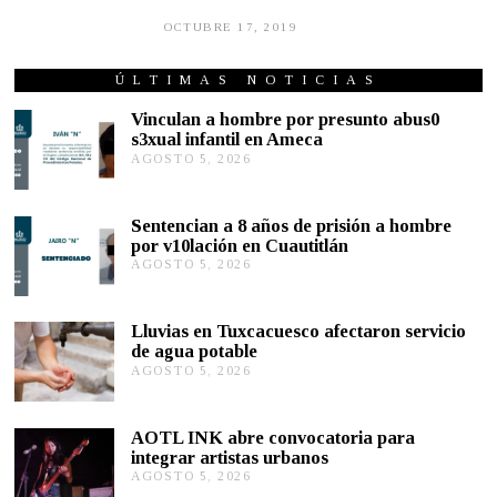
OCTUBRE 17, 2019
O
C
T
U
ÚLTIMAS NOTICIAS
B
R
Vinculan a hombre por presunto abus0
E
s3xual infantil en Ameca
1
AGOSTO 5, 2026
A
7
G
,
2
O
0
S
Sentencian a 8 años de prisión a hombre
1
T
por v10lación en Cuautitlán
9
O
AGOSTO 5, 2026
A
5
G
,
O
2
S
0
Lluvias en Tuxcacuesco afectaron servicio
T
2
de agua potable
O
6
AGOSTO 5, 2026
A
5
G
,
O
2
S
0
AOTL INK abre convocatoria para
T
2
integrar artistas urbanos
O
6
AGOSTO 5, 2026
A
5
G
,