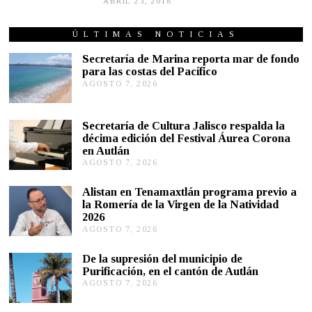
ABRIL 23, 2018
N
O
V
I
ÚLTIMAS NOTICIAS
E
M
Secretaría de Marina reporta mar de fondo
B
para las costas del Pacífico
R
AGOSTO 7, 2026
A
E
G
6
,
O
2
S
Secretaría de Cultura Jalisco respalda la
0
T
décima edición del Festival Áurea Corona
1
O
9
en Autlán
7
,
AGOSTO 7, 2026
A
2
G
0
O
Alistan en Tenamaxtlán programa previo a
2
S
la Romería de la Virgen de la Natividad
6
T
2026
O
AGOSTO 7, 2026
A
7
G
,
O
2
De la supresión del municipio de
S
0
Purificación, en el cantón de Autlán
T
2
AGOSTO 7, 2026
A
O
6
G
6
O
,