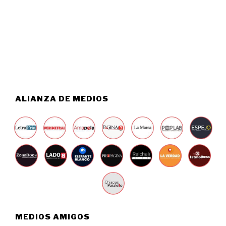
S
2
T
0
O
2
6
6
,
2
0
2
6
ALIANZA DE MEDIOS
MEDIOS AMIGOS