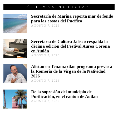
T
U
ÚLTIMAS NOTICIAS
B
R
Secretaría de Marina reporta mar de fondo
E
para las costas del Pacífico
2
AGOSTO 7, 2026
A
8
G
,
2
O
0
S
Secretaría de Cultura Jalisco respalda la
1
T
décima edición del Festival Áurea Corona
9
O
en Autlán
7
,
AGOSTO 7, 2026
A
2
G
0
O
Alistan en Tenamaxtlán programa previo a
2
S
la Romería de la Virgen de la Natividad
6
T
2026
O
AGOSTO 7, 2026
A
7
G
,
O
2
De la supresión del municipio de
S
0
Purificación, en el cantón de Autlán
T
2
AGOSTO 7, 2026
A
O
6
G
6
O
,
S
2
T