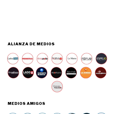
0
O
2
6
6
,
2
0
2
6
ALIANZA DE MEDIOS
MEDIOS AMIGOS