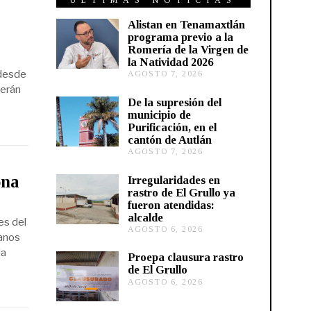
ÚLTIMAS NOTICIAS
Alistan en Tenamaxtlán
programa previo a la
Romería de la Virgen de
la Natividad 2026
 desde
AGOSTO 7, 2026
A
G
serán
O
De la supresión del
S
municipio de
T
Purificación, en el
O
cantón de Autlán
6
AGOSTO 7, 2026
A
,
G
2
O
0
ona
Irregularidades en
S
2
rastro de El Grullo ya
T
6
fueron atendidas:
O
alcalde
6
es del
AGOSTO 6, 2026
A
,
danos
G
2
la
O
0
Proepa clausura rastro
S
2
de El Grullo
T
6
AGOSTO 6, 2026
A
O
G
6
O
,