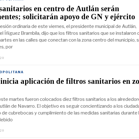
 sanitarios en centro de Autlán serán
ntes; solicitarán apoyo de GN y ejército
esión ordinaria de este viernes, el presidente municipal de Autlán,
 Íñiguez Brambila, dijo que los filtros sanitarios que se instalaron
artes en las calles que conectan con la zona centro del municipio, 
s, por
020
J
U
L
I
OPOLITANA
O
inicia aplicación de filtros sanitarios en z
1
9
,
2
este martes fueron colocados diez filtros sanitarios a los alrededor
0
2
utlán de Navarro. El objetivo es seguir concientizando a los ciuda
0
o de cubrebocas y cumplimiento de las medidas sanitarias durante 
debido
020
J
U