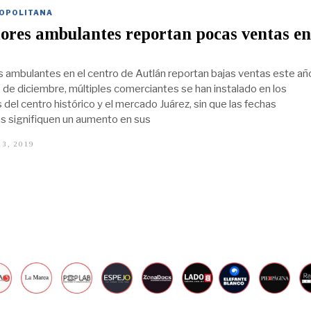
L
I
OPOLITANA
O
ores ambulantes reportan pocas ventas en
1
6
,
2
ambulantes en el centro de Autlán reportan bajas ventas este añ
0
2
 de diciembre, múltiples comerciantes se han instalado en los
0
del centro histórico y el mercado Juárez, sin que las fechas
 signifiquen un aumento en sus
3, 2019
D
I
C
I
E
M
B
R
E
2
3
,
2
0
1
9