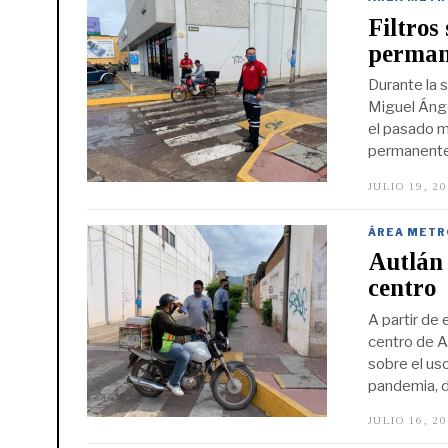
Filtros
permane
Durante la s
Miguel Ángel
el pasado m
permanente
JULIO 19, 2
ÁREA METR
Autlán 
centro
A partir de 
centro de A
sobre el us
pandemia, 
JULIO 16, 2