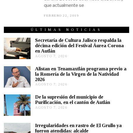
que actualmente se
FEBRERO 22, 2019
M
A
Y
O
ÚLTIMAS NOTICIAS
1
5
Secretaría de Cultura Jalisco respalda la
,
décima edición del Festival Áurea Corona
2
en Autlán
0
1
AGOSTO 7, 2026
A
9
G
O
Alistan en Tenamaxtlán programa previo a
S
la Romería de la Virgen de la Natividad
T
2026
O
AGOSTO 7, 2026
A
7
G
,
O
2
De la supresión del municipio de
S
0
Purificación, en el cantón de Autlán
T
2
AGOSTO 7, 2026
A
O
6
G
6
O
,
S
2
Irregularidades en rastro de El Grullo ya
T
0
fueron atendidas: alcalde
O
2