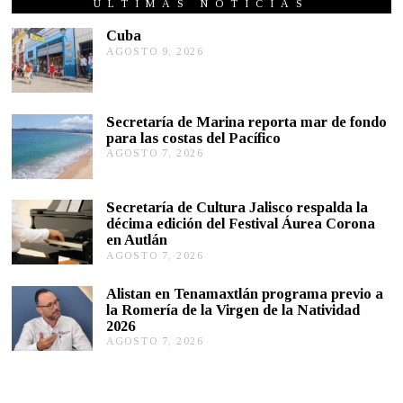
T
ÚLTIMAS NOTICIAS
I
E
Cuba
M
AGOSTO 9, 2026
A
B
G
R
O
E
S
2
T
3
Secretaría de Marina reporta mar de fondo
,
O
para las costas del Pacífico
2
9
0
,
AGOSTO 7, 2026
A
2
2
G
1
0
O
2
S
Secretaría de Cultura Jalisco respalda la
6
T
décima edición del Festival Áurea Corona
O
en Autlán
7
,
AGOSTO 7, 2026
A
2
G
0
O
Alistan en Tenamaxtlán programa previo a
2
S
la Romería de la Virgen de la Natividad
6
T
2026
O
AGOSTO 7, 2026
A
7
G
,
O
2
S
0
T
2