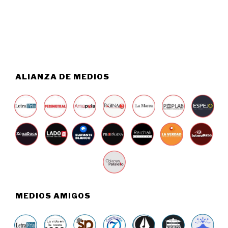
O
6
6
,
2
0
2
6
ALIANZA DE MEDIOS
MEDIOS AMIGOS