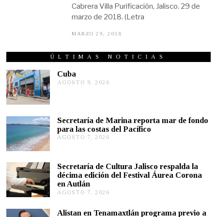
Cabrera Villa Purificación, Jalisco. 29 de
marzo de 2018. (Letra
MARZO 29, 2018
O
C
T
U
ÚLTIMAS NOTICIAS
B
R
Cuba
E
AGOSTO 9, 2026
A
1
G
5
O
,
S
2
T
0
Secretaría de Marina reporta mar de fondo
1
O
para las costas del Pacífico
9
9
,
AGOSTO 7, 2026
A
2
G
0
O
2
S
Secretaría de Cultura Jalisco respalda la
6
T
décima edición del Festival Áurea Corona
O
en Autlán
7
,
AGOSTO 7, 2026
A
2
G
0
O
Alistan en Tenamaxtlán programa previo a
2
S