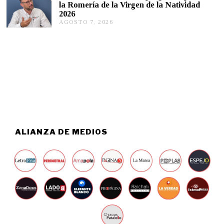
la Romería de la Virgen de la Natividad
6
T
2026
O
AGOSTO 7, 2026
A
7
G
,
O
2
S
0
T
2
O
6
6
,
2
0
2
6
ALIANZA DE MEDIOS