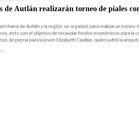
 de Autlán realizarán torneo de piales co
 charra de Autlán y la región, se organizó para realizar un torneo 
eros, esto con el objetivo de recaudar fondos económicos para la 
sis de pierna para la joven Elizabeth Casillas, quien sufrió la amput
018
J
U
N
I
O
1
1
,
2
0
1
9