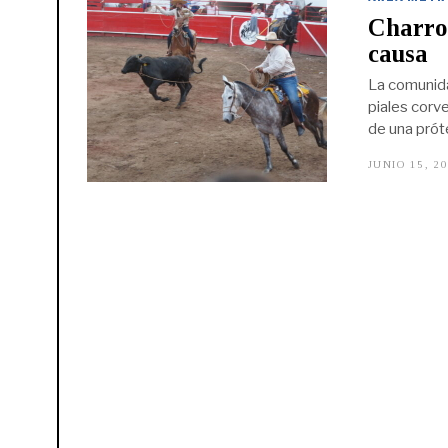
Charros
causa
La comunidad
piales corv
de una próte
JUNIO 15, 2