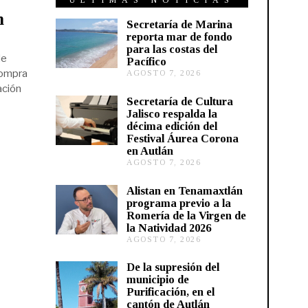
ÚLTIMAS NOTICIAS
n
Secretaría de Marina
reporta mar de fondo
para las costas del
de
Pacífico
compra
AGOSTO 7, 2026
A
G
ación
O
Secretaría de Cultura
S
Jalisco respalda la
T
décima edición del
O
Festival Áurea Corona
7
en Autlán
,
2
AGOSTO 7, 2026
A
0
G
2
O
Alistan en Tenamaxtlán
6
S
programa previo a la
T
Romería de la Virgen de
O
la Natividad 2026
7
AGOSTO 7, 2026
A
,
G
2
O
0
De la supresión del
S
2
municipio de
T
6
Purificación, en el
O
cantón de Autlán
6