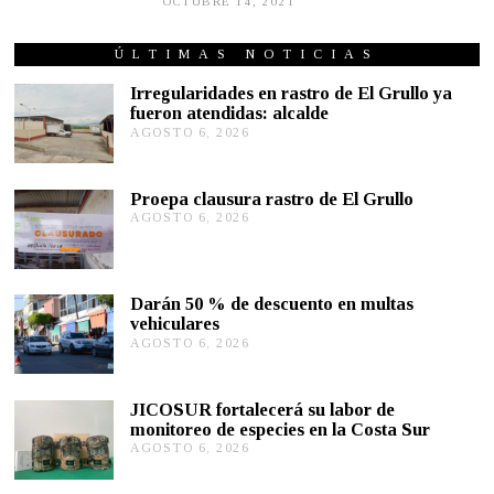
OCTUBRE 14, 2021
O
C
T
U
ÚLTIMAS NOTICIAS
B
R
Irregularidades en rastro de El Grullo ya
E
fueron atendidas: alcalde
1
AGOSTO 6, 2026
A
4
G
,
2
O
0
S
Proepa clausura rastro de El Grullo
2
T
1
AGOSTO 6, 2026
A
O
G
6
O
,
S
2
T
0
Darán 50 % de descuento en multas
O
2
vehiculares
6
6
,
AGOSTO 6, 2026
A
2
G
0
O
2
S
JICOSUR fortalecerá su labor de
6
T
monitoreo de especies en la Costa Sur
O
AGOSTO 6, 2026
A
5
G
,
O
2