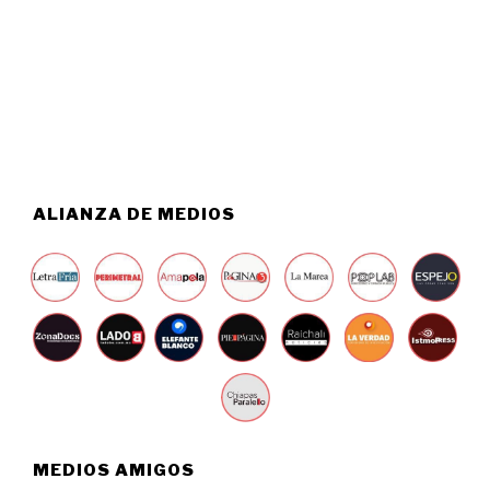
S
0
T
2
O
6
5
,
2
0
2
6
ALIANZA DE MEDIOS
MEDIOS AMIGOS