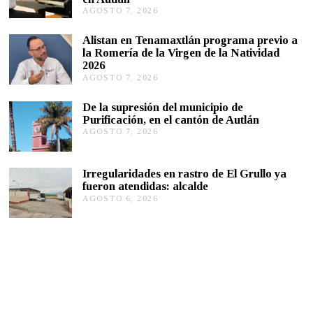
AGOSTO 7, 2026
A
G
O
Alistan en Tenamaxtlán programa previo a
S
la Romería de la Virgen de la Natividad
T
2026
O
AGOSTO 7, 2026
A
7
G
,
O
2
De la supresión del municipio de
S
0
Purificación, en el cantón de Autlán
T
2
AGOSTO 7, 2026
A
O
6
G
6
O
,
S
2
Irregularidades en rastro de El Grullo ya
T
0
fueron atendidas: alcalde
O
2
AGOSTO 6, 2026
A
6
6
G
,
O
2
S
0
T
2
O
6
6
,
2
0
2