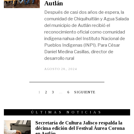
Autlán
,
2
Después de casi dos años de espera, la
0
2
comunidad de Chiquihuitlán y Agua Salada
4
del municipio de Autlán recibió el
reconocimiento oficial como comunidad
indígena nahua del Instituto Nacional de
Pueblos Indígenas (INPI). Para César
Daniel Medina Casillas, director de
desarrollo rural
AGOSTO 28, 2024
A
G
O
S
T
O
1
2
3
…
6
SIGUIENTE
2
8
,
2
ÚLTIMAS NOTICIAS
0
2
Secretaría de Cultura Jalisco respalda la
4
décima edición del Festival Áurea Corona
en Autlán