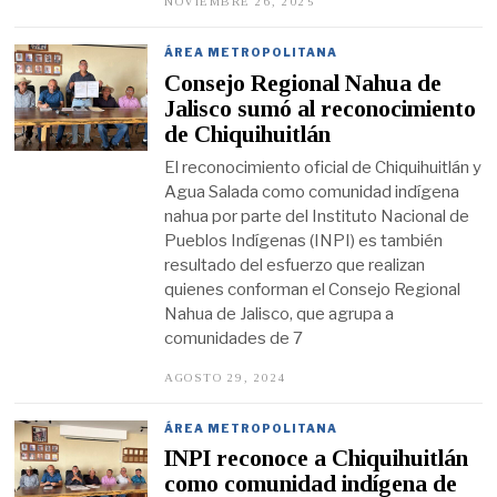
NOVIEMBRE 26, 2025
N
O
V
I
ÁREA METROPOLITANA
E
Consejo Regional Nahua de
M
B
Jalisco sumó al reconocimiento
R
de Chiquihuitlán
E
2
El reconocimiento oficial de Chiquihuitlán y
6
,
Agua Salada como comunidad indígena
2
nahua por parte del Instituto Nacional de
0
2
Pueblos Indígenas (INPI) es también
5
resultado del esfuerzo que realizan
quienes conforman el Consejo Regional
Nahua de Jalisco, que agrupa a
comunidades de 7
AGOSTO 29, 2024
A
G
O
S
ÁREA METROPOLITANA
T
INPI reconoce a Chiquihuitlán
O
2
como comunidad indígena de
8