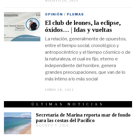
AGOSTO 20, 2025
A
G
O
S
OPINIÓN
/
PLUMAS
T
El club de leones, la eclipse,
O
2
óxidos… | Idas y vueltas
2
,
La relación, generalmente de opuestos,
2
entre el tiempo social, cronológico y
0
2
antropocéntrico y el tiempo cósmico o de
5
la naturaleza, el cual es fijo, eterno e
independiente del hombre, genera
grandes preocupaciones, que van de lo
más íntimo a lo más social
JUNIO 28, 2022
J
U
N
I
ÚLTIMAS NOTICIAS
O
2
Secretaría de Marina reporta mar de fondo
8
para las costas del Pacífico
,
AGOSTO 7, 2026
A
2
G
0
2
O