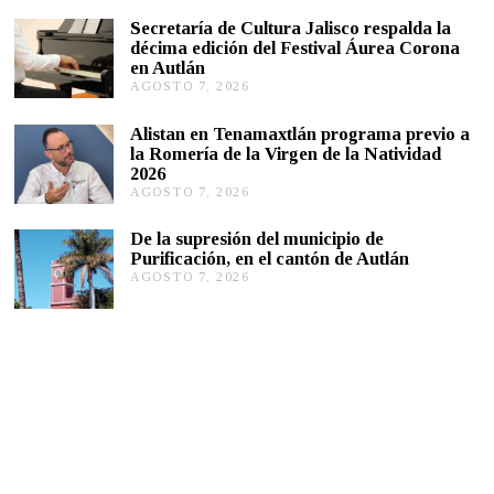
2
S
Secretaría de Cultura Jalisco respalda la
T
décima edición del Festival Áurea Corona
O
en Autlán
7
,
AGOSTO 7, 2026
A
2
G
0
O
Alistan en Tenamaxtlán programa previo a
2
S
la Romería de la Virgen de la Natividad
6
T
2026
O
AGOSTO 7, 2026
A
7
G
,
O
2
De la supresión del municipio de
S
0
Purificación, en el cantón de Autlán
T
2
AGOSTO 7, 2026
A
O
6
G
6
O
,
S
2
T
0
O
2
6
6
,
2
0
2
6