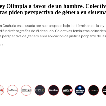
7
y Olimpia a favor de un hombre. Colecti
,
2
tas piden perspectiva de género en sistem
0
2
3
n Coahuila es acusada por su exesposo bajo los términos de la ley
difundir fotografías de él desnudo. Colectivas feministas coinciden
a perspectiva de género en la aplicación de justicia por parte de la
022
J
U
L
I
O
1
9
,
2
0
2
2