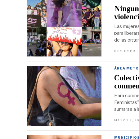
Ninguna
violenc
Las mujeres
para libera
de las orga
NOVIEMBRE 
ÁREA METR
Colecti
conmem
Para conmem
Feministas",
sumarse a l
MARZO 7, 2
MUNICIPIO