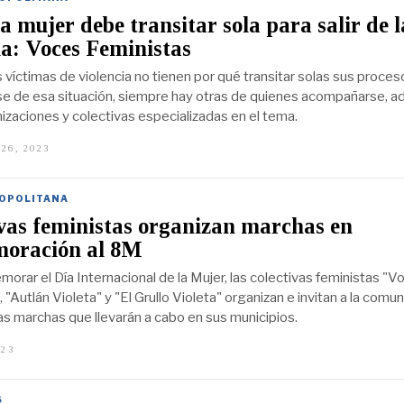
 mujer debe transitar sola para salir de l
ia: Voces Feministas
 víctimas de violencia no tienen por qué transitar solas sus proces
rse de esa situación, siempre hay otras de quienes acompañarse, 
nizaciones y colectivas especializadas en el tema.
26, 2023
N
O
V
I
OPOLITANA
E
M
vas feministas organizan marchas en
B
R
oración al 8M
E
2
orar el Día Internacional de la Mujer, las colectivas feministas "V
6
 "Autlán Violeta" y "El Grullo Violeta" organizan e invitan a la comu
,
2
as marchas que llevarán a cabo en sus municipios.
0
2
023
M
3
A
R
Z
S
O