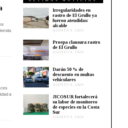
ÚLTIMAS NOTICIAS
a
Irregularidades en
rastro de El Grullo ya
fueron atendidas:
os
alcalde
además
AGOSTO 6, 2026
A
G
O
Proepa clausura rastro
S
de El Grullo
T
AGOSTO 6, 2026
A
O
G
6
O
,
S
2
Darán 50 % de
T
0
descuento en multas
O
2
vehiculares
6
6
,
AGOSTO 6, 2026
A
oces
2
G
0
nidad a
O
JICOSUR fortalecerá
2
S
su labor de monitoreo
6
T
de especies en la Costa
O
Sur
5
,
AGOSTO 6, 2026
A
2
G
0
O