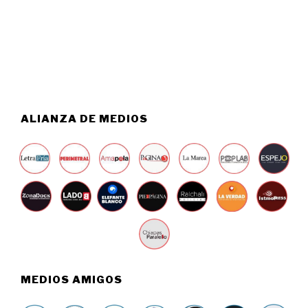
0
O
2
6
6
,
2
0
2
6
ALIANZA DE MEDIOS
MEDIOS AMIGOS