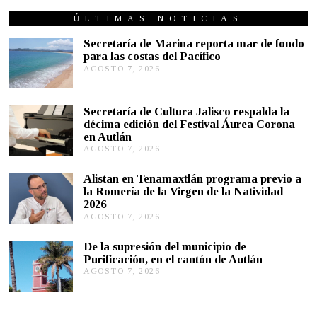
O
S
ÚLTIMAS NOTICIAS
T
O
Secretaría de Marina reporta mar de fondo
1
para las costas del Pacífico
2
AGOSTO 7, 2026
A
,
G
2
0
O
2
S
Secretaría de Cultura Jalisco respalda la
2
T
décima edición del Festival Áurea Corona
O
en Autlán
7
,
AGOSTO 7, 2026
A
2
G
0
O
Alistan en Tenamaxtlán programa previo a
2
S
la Romería de la Virgen de la Natividad
6
T
2026
O
AGOSTO 7, 2026
A
7
G
,
O
2
De la supresión del municipio de
S
0
Purificación, en el cantón de Autlán
T
2
AGOSTO 7, 2026
A
O
6
G
6
O
,
S
2
T