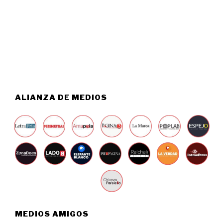
S
0
T
2
O
6
5
,
2
0
2
6
ALIANZA DE MEDIOS
MEDIOS AMIGOS