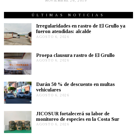
NOVIEMBRE 26, 2019
N
O
V
I
ÚLTIMAS NOTICIAS
E
M
Irregularidades en rastro de El Grullo ya
B
fueron atendidas: alcalde
R
AGOSTO 6, 2026
A
E
G
2
7
O
,
S
Proepa clausura rastro de El Grullo
2
T
0
AGOSTO 6, 2026
A
O
1
G
6
9
O
,
S
2
T
0
Darán 50 % de descuento en multas
O
2
vehiculares
6
6
,
AGOSTO 6, 2026
A
2
G
0
O
2
S
JICOSUR fortalecerá su labor de
6
T
monitoreo de especies en la Costa Sur
O
AGOSTO 6, 2026
A
5
G
,
O
2