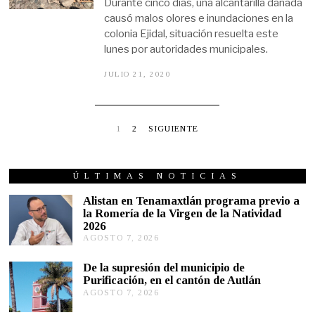
Durante cinco días, una alcantarilla dañada
2
causó malos olores e inundaciones en la
1
colonia Ejidal, situación resuelta este
lunes por autoridades municipales.
JULIO 21, 2020
J
U
L
I
O
2
1
2
SIGUIENTE
1
,
2
0
ÚLTIMAS NOTICIAS
2
0
Alistan en Tenamaxtlán programa previo a
la Romería de la Virgen de la Natividad
2026
AGOSTO 7, 2026
A
G
O
De la supresión del municipio de
S
Purificación, en el cantón de Autlán
T
AGOSTO 7, 2026
A
O
G
6