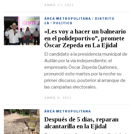
ABRIL 27, 2022
A
B
R
I
ÁREA METROPOLITANA
/
DISTRITO
L
18
/
POLITICS
2
«Les voy a hacer un balneario
7
,
en el polideportivo”, promete
2
Óscar Zepeda en La Ejidal
0
2
El candidato a la presidencia municipal de
2
Autlán por la vía independiente, el
empresario Óscar Zepeda Quiñones,
pronunció este martes por la noche su
primer discurso, posterior al arranque de
las campañas electorales.
ABRIL 8, 2021
A
B
R
I
ÁREA METROPOLITANA
L
Después de 5 días, reparan
8
,
alcantarilla en la Ejidal
2
0