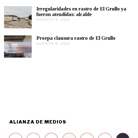
O
,
S
2
Irregularidades en rastro de El Grullo ya
T
0
fueron atendidas: alcalde
O
2
AGOSTO 6, 2026
A
6
6
G
,
O
2
S
0
Proepa clausura rastro de El Grullo
T
2
AGOSTO 6, 2026
A
O
6
G
6
O
,
S
2
T
0
O
2
6
6
,
2
0
2
6
ALIANZA DE MEDIOS