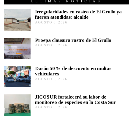
R
ÚLTIMAS NOTICIAS
E
R
Irregularidades en rastro de El Grullo ya
O
fueron atendidas: alcalde
1
AGOSTO 6, 2026
A
6
G
,
2
O
0
S
Proepa clausura rastro de El Grullo
2
T
1
AGOSTO 6, 2026
A
O
G
6
O
,
S
2
T
0
Darán 50 % de descuento en multas
O
2
vehiculares
6
6
,
AGOSTO 6, 2026
A
2
G
0
O
2
S
JICOSUR fortalecerá su labor de
6
T
monitoreo de especies en la Costa Sur
O
AGOSTO 6, 2026
A
5
G
,
O
2
S
0
T
2
O
6