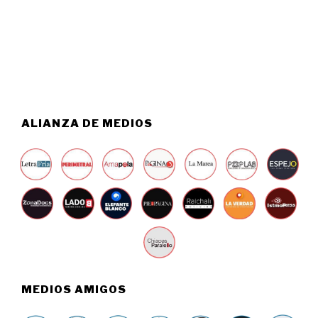
T
0
O
2
6
6
,
2
0
2
6
ALIANZA DE MEDIOS
MEDIOS AMIGOS