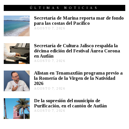
T
U
ÚLTIMAS NOTICIAS
B
R
Secretaría de Marina reporta mar de fondo
E
para las costas del Pacífico
1
AGOSTO 7, 2026
A
8
G
,
2
O
0
S
Secretaría de Cultura Jalisco respalda la
2
T
décima edición del Festival Áurea Corona
2
O
en Autlán
7
,
AGOSTO 7, 2026
A
2
G
0
O
Alistan en Tenamaxtlán programa previo a
2
S
la Romería de la Virgen de la Natividad
6
T
2026
O
AGOSTO 7, 2026
A
7
G
,
O
2
De la supresión del municipio de
S
0
Purificación, en el cantón de Autlán
T
2
AGOSTO 7, 2026
A
O
6
G
6
O
,
S
2