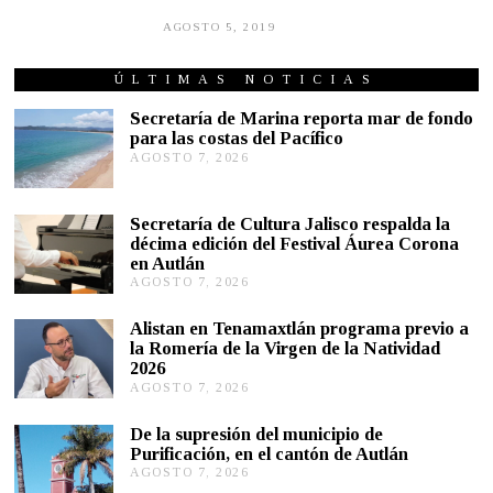
AGOSTO 5, 2019
A
G
O
S
ÚLTIMAS NOTICIAS
T
O
Secretaría de Marina reporta mar de fondo
5
para las costas del Pacífico
,
AGOSTO 7, 2026
A
2
G
0
1
O
9
S
Secretaría de Cultura Jalisco respalda la
T
décima edición del Festival Áurea Corona
O
en Autlán
7
,
AGOSTO 7, 2026
A
2
G
0
O
Alistan en Tenamaxtlán programa previo a
2
S
la Romería de la Virgen de la Natividad
6
T
2026
O
AGOSTO 7, 2026
A
7
G
,
O
2
De la supresión del municipio de
S
0
Purificación, en el cantón de Autlán
T
2
AGOSTO 7, 2026
A
O
6
G